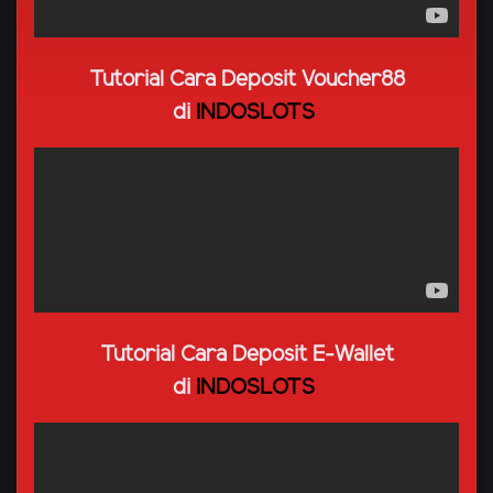
Tutorial Cara Deposit Voucher88
di
INDOSLOTS
Tutorial Cara Deposit E-Wallet
di
INDOSLOTS