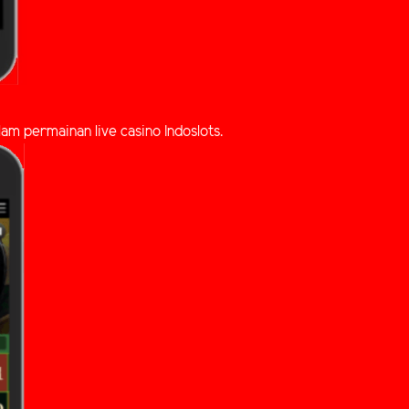
am permainan live casino Indoslots.