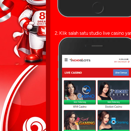
2. Klik salah satu studio live casino ya