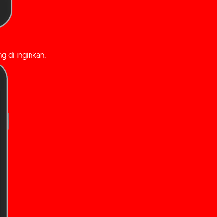
ng di inginkan.