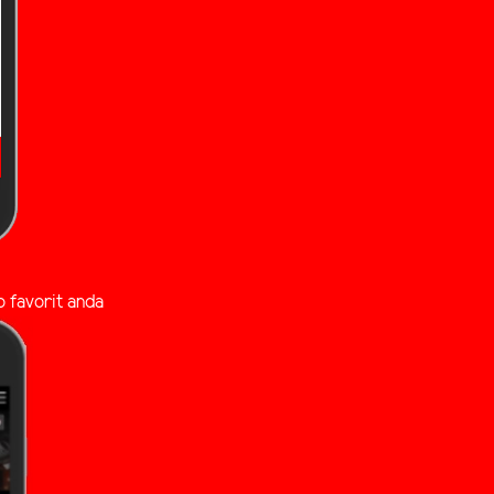
no favorit anda