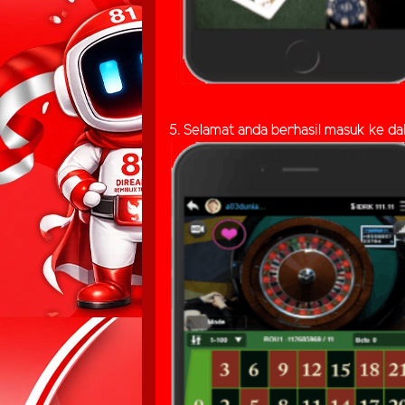
5. Selamat anda berhasil masuk ke dal