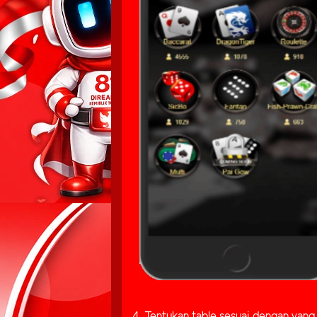
4. Tentukan table sesuai dengan yang 