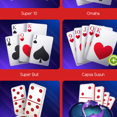
Super 10
Omaha
Super Bull
Capsa Susun