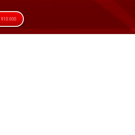
Jadwal bank
Kalkulator Mix Parlay
Sponsor
Lisensi