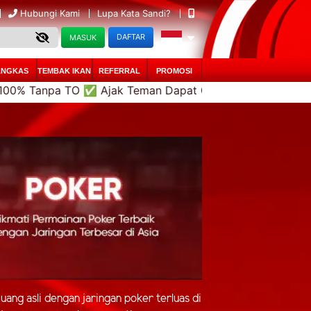
Hubungi Kami
Lupa Kata Sandi?
DAFTAR
ANGKAS
TEMBAK IKAN
REFERRAL
PROMOSI
Ajak Teman Dapat Cuan ✅ Garansi Kekalahan ✅ Bonus Sca
g asli dengan jaringan poker terluas di