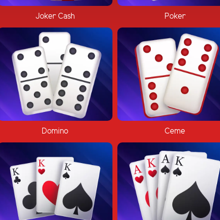
Joker Cash
Poker
Domino
Ceme