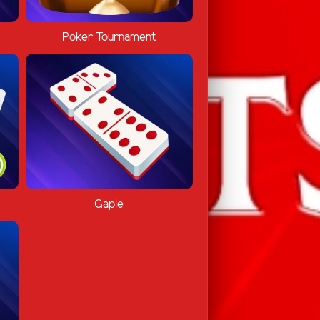
Poker Tournament
Gaple