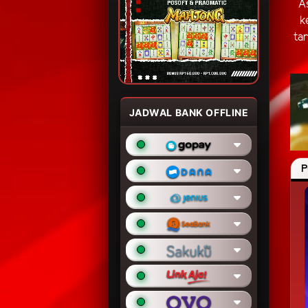
A
k
ta
JADWAL BANK OFFLINE
P