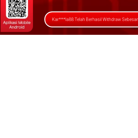
Tentang Kami
Mobile