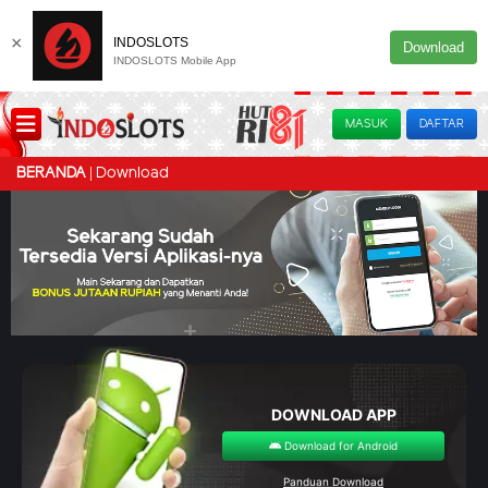
×
INDOSLOTS
Download
INDOSLOTS Mobile App
MASUK
DAFTAR
Download
BERANDA
DOWNLOAD APP
Download for Android
Panduan Download